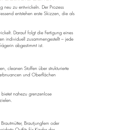
ig neu zu entwickeln. Der Prozess
essend entstehen erste Skizzen, die als
kelt. Darauf folgt die Fertigung eines
den individuell zusammengestellt – jede
rägerin abgestimmt ist.
n, cleanen Stoffen über strukturierte
, Farbnuancen und Oberflächen
r bietet nahezu grenzenlose
ielen.
 Brautmütter, Brautjungfern oder
derte Outfits für Kinder des