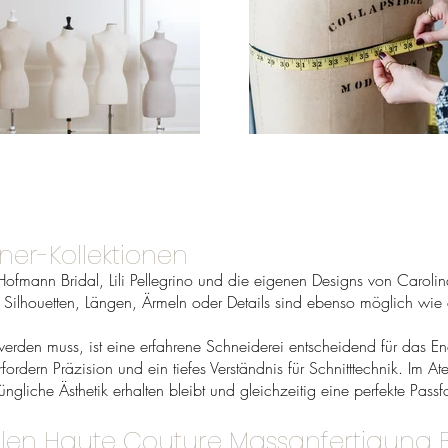
er-Kollektionen
 Hofmann Bridal, Lili Pellegrino und die eigenen Designs von Carolin
 Silhouetten, Längen, Ärmeln oder Details sind ebenso möglich wie
rden muss, ist eine erfahrene Schneiderei entscheidend für das En
rdern Präzision und ein tiefes Verständnis für Schnitttechnik. Im Ate
ngliche Ästhetik erhalten bleibt und gleichzeitig eine perfekte Passfo
llen Haute Couture Massanfertigung B