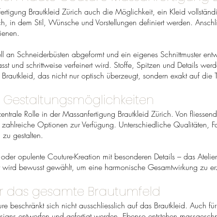
igung Brautkleid Zürich auch die Möglichkeit, ein Kleid vollständ
, in dem Stil, Wünsche und Vorstellungen definiert werden. Anschli
ienen.
ll an Schneiderbüsten abgeformt und ein eigenes Schnittmuster entwic
t und schrittweise verfeinert wird. Stoffe, Spitzen und Details wer
 Brautkleid, das nicht nur optisch überzeugt, sondern exakt auf die T
nd Gestaltungsmöglichkeiten
ntrale Rolle in der Massanfertigung Brautkleid Zürich. Von fliessende
hen zahlreiche Optionen zur Verfügung. Unterschiedliche Qualitäten
 zu gestalten.
oder opulente Couture-Kreation mit besonderen Details – das Atelie
t wird bewusst gewählt, um eine harmonische Gesamtwirkung zu erz
für das gesamte Brautumfeld
re beschränkt sich nicht ausschliesslich auf das Brautkleid. Auch für
gns entworfen und gefertigt werden. Ebenso entstehen massgeschnei